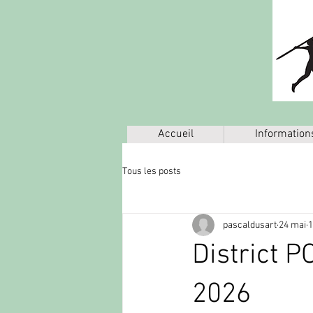
Accueil
Information
Tous les posts
pascaldusart
24 mai
1
District 
2026