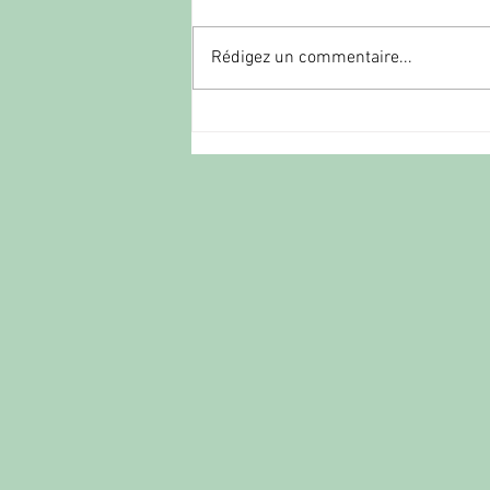
Rédigez un commentaire...
Championnat du nord PO et BE
Douchy, samedi 13 juin 2026