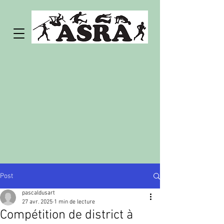
Post
pascaldusart
27 avr. 2025
1 min de lecture
Compétition de district à