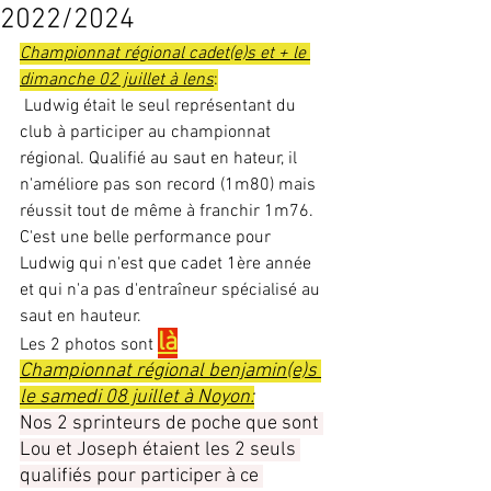
2022/2024
Championnat régional cadet(e)s et + le 
dimanche 02 juillet à lens
:
 Ludwig était le seul représentant du 
club à participer au championnat 
régional. Qualifié au saut en hateur, il 
n'améliore pas son record (1m80) mais 
réussit tout de même à franchir 1m76. 
C'est une belle performance pour 
Ludwig qui n'est que cadet 1ère année 
et qui n'a pas d'entraîneur spécialisé au 
saut en hauteur.
là
Les 2 photos sont 
Championnat régional benjamin(e)s 
le samedi 08 juillet à Noyon:
Nos 2 sprinteurs de poche que sont 
Lou et Joseph étaient les 2 seuls 
qualifiés pour participer à ce 