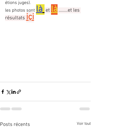
étions juges).
là
là
 et 
 ........et les 
les photos sont 
içi
résultats 
Voir tout
Posts récents