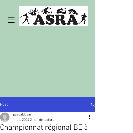
Post
pascaldusart
1 juil. 2024
2 min de lecture
Championnat régional BE à