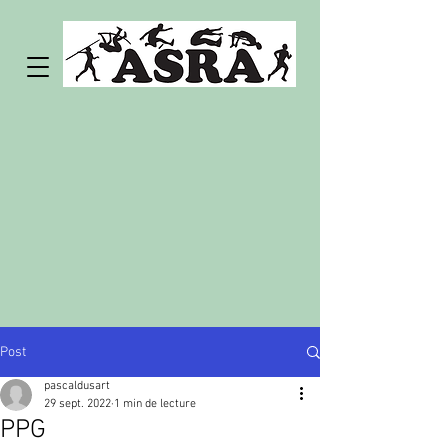
Post
pascaldusart
29 sept. 2022
1 min de lecture
PPG